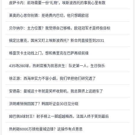
皮萨卡内：前场需要一份“礼物”，埃斯波西托的事我心里有数
莱奥的心思你别猜：拒绝费内巴切，他只想踢欧冠
贝尔纳尔：主力位置？我觉得自己够格，欧冠冠军才是终极目标
搞定比塞克，国米又盯上埃斯波西托？新合同直接签到2031
格雷茨卡主动找上门，想和弗里克在巴萨再续前缘
435场280球，热刺官推为凯恩庆生：队史第一人，生日快乐
徐正源：西海岸实力不容小觑，我们早把他们研究透了
安德森：曼城这十年就是奖杯收割机，我总算挤上这趟车了
洪明甫悄悄回国了？韩国听证会30日见分晓
姆巴佩9球封王！射手榜上一脚超越梅西，法国人终于笑到最后
热刺砸6000万镑抢曼城边锋？这操作有点意思