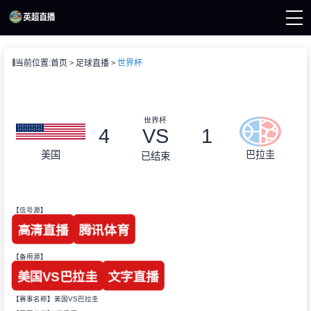
页
当前位置:
首页
足球直播
世界杯
直播
直播
直播
资讯
世界杯
录像
4
VS
1
美国
巴拉圭
已结束
【信号源】
高清直播
腾讯体育
【备用源】
美国VS巴拉圭
文字直播
【赛事名称】美国VS巴拉圭