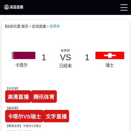
页
当前位置:
首页
足球直播
世界杯
直播
直播
直播
资讯
世界杯
录像
1
VS
1
卡塔尔
瑞士
已结束
【信号源】
高清直播
腾讯体育
【备用源】
卡塔尔VS瑞士
文字直播
【赛事名称】卡塔尔VS瑞士