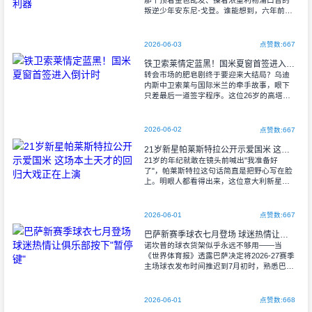
叛逆少年安东尼-戈登。谁能想到，六年前还
在埃弗顿青训营摸爬滚打的毛头小子，如今
竟要以巴萨新援的身份亮相西甲。
2026-06-03
点赞数:667
铁卫索莱情定蓝黑！国米夏窗首签进入倒计时
转会市场的肥皂剧终于要迎来大结局？乌迪
内斯中卫索莱与国际米兰的牵手故事，眼下
只差最后一道签字程序。这位26岁的高塔中
卫用行动诠释了什么叫"非你不可"——他不仅
拒绝了所有追求者，甚至不惜与老东家摊牌
2026-06-02
点赞数:667
21岁新星帕莱斯特拉公开示爱国米 这场本土天才的回归大戏正在上演
21岁的年纪就敢在镜头前喊出"我准备好
了"，帕莱斯特拉这句话简直是把野心写在脸
上。明眼人都看得出来，这位意大利新星口
中的"豪门"，八成就是心心念念的国际米兰。
说起来，他本赛季在卡利亚里的表现确实配
2026-06-01
点赞数:667
巴萨新赛季球衣七月登场 球迷热情让俱乐部按下"暂停键"
诺坎普的球衣货架似乎永远不够用——当
《世界体育报》透露巴萨决定将2026-27赛季
主场球衣发布时间推迟到7月初时，熟悉巴萨
商品销售情况的人都不会感到意外。耐克专
卖店里，2025-26赛季的球衣依然
2026-06-01
点赞数:668