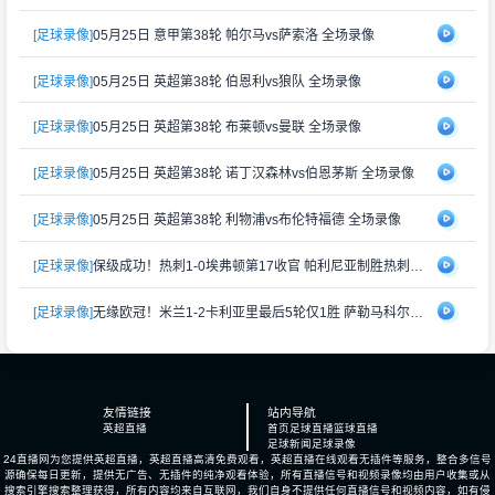
[足球录像]
05月25日 意甲第38轮 帕尔马vs萨索洛 全场录像
[足球录像]
05月25日 英超第38轮 伯恩利vs狼队 全场录像
[足球录像]
05月25日 英超第38轮 布莱顿vs曼联 全场录像
[足球录像]
05月25日 英超第38轮 诺丁汉森林vs伯恩茅斯 全场录像
[足球录像]
05月25日 英超第38轮 利物浦vs布伦特福德 全场录像
[足球录像]
保级成功！热刺1-0埃弗顿第17收官 帕利尼亚制胜热刺近6轮仅1负
[足球录像]
无缘欧冠！米兰1-2卡利亚里最后5轮仅1胜 萨勒马科尔斯闪击难救主
友情链接
站内导航
英超直播
首页
足球直播
篮球直播
足球新闻
足球录像
24直播网为您提供英超直播，英超直播高清免费观看，英超直播在线观看无插件等服务，整合多信号
源确保每日更新，提供无广告、无插件的纯净观看体验，所有直播信号和视频录像均由用户收集或从
搜索引擎搜索整理获得，所有内容均来自互联网，我们自身不提供任何直播信号和视频内容，如有侵