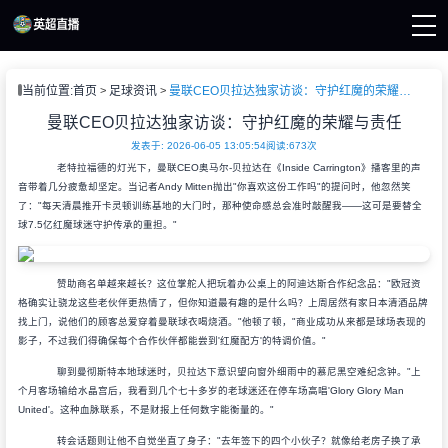
页
当前位置:
首页
足球资讯
曼联CEO贝拉达独家访谈：守护红魔的荣耀与责任
直播
直播
曼联CEO贝拉达独家访谈：守护红魔的荣耀与责任
直播
发表于: 2026-06-05 13:05:54
阅读:
673次
资讯
老特拉福德的灯光下，曼联CEO奥马尔-贝拉达在《Inside Carrington》播客里的声
录像
音带着几分疲惫却坚定。当记者Andy Mitten抛出"你喜欢这份工作吗"的提问时，他忽然笑
了："每天清晨推开卡灵顿训练基地的大门时，那种使命感总会准时敲醒我——这可是要替全
球7.5亿红魔球迷守护传承的重担。"
赞助商名单越来越长？这位掌舵人把玩着办公桌上的阿迪达斯合作纪念品："欧冠资
格确实让骁龙这些老伙伴更热情了，但你知道最有趣的是什么吗？上周居然有家日本清酒品牌
找上门，说他们的顾客总爱穿着曼联球衣喝烧酒。"他顿了顿，"商业成功从来都是球场表现的
影子，不过我们得确保每个合作伙伴都能尝到'红魔配方'的特调价值。"
聊到曼彻斯特本地球迷时，贝拉达下意识望向窗外细雨中的慕尼黑空难纪念钟。"上
个月客场输给水晶宫后，我看到几个七十多岁的老球迷还在停车场高唱'Glory Glory Man
United'。这种血脉联系，不是财报上任何数字能衡量的。"
转会话题则让他不自觉坐直了身子："去年签下的四个小伙子？就像给老房子换了承