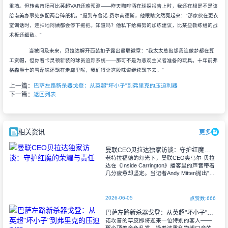
重墙。但转会市场可比英超VAR还难预测——昨天咖啡洒在球探报告上时，我还在想是不是该
给南美办事处多配两台碎纸机。"提到布鲁诺-费尔南德斯，他眼睛突然亮起来："那家伙在更衣
室训话时，连扫地阿姨都会停下拖把。知道吗？他私下给梅努的加练建议，比某些教练组的战
术板还细致。"
当被问及未来，贝拉达解开西装扣子露出曼联徽章："我太太总抱怨我连做梦都在算
工资帽，但你看卡灵顿新装的球员追踪系统——那可不是为悲观主义者准备的玩具。十年前弗
格森爵士的雪茄味还飘在走廊里呢，我们得让这股味道继续飘下去。"
上一篇：
巴萨左路新杀器戈登：从英超"坏小子"到弗里克的压迫利器
下一篇：
返回列表
相关资讯
更多
曼联CEO贝拉达独家访谈：守护红魔的荣耀与责任
老特拉福德的灯光下，曼联CEO奥马尔-贝拉
达在《Inside Carrington》播客里的声音带着
几分疲惫却坚定。当记者Andy Mitten抛出"你
喜欢这份工作吗"的提问时，他忽然笑了："每
天
2026-06-05
点赞数:666
巴萨左路新杀器戈登：从英超"坏小子"到弗里克的压迫利器
诺坎普的草皮即将迎来一位特别的客人——
那个顶着金色乱发、操着浓重利物浦口音的