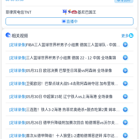
菲律宾电信TNT
基尼巴国王
直播中
相关视频
更多
[足球录像]
FIBA三人篮球世界杯男子小组赛 德国三人篮球队 - 中国三人篮球队 全场录像
[足球录像]
三人篮球世界杯男子小组赛 德国 22 - 12 中国 全场集锦
[足球录像]
05月31日 欧冠决赛 巴黎圣日耳曼vs阿森纳 全场录像
[足球录像]
卫冕欧冠！巴黎点球大战5-4击败阿森纳夺冠 加布里埃尔、埃泽失点
[足球录像]
05月30日 中超第15轮 辽宁铁人vs上海海港 全场录像
[足球录像]
三连胜！铁人3-2海港 热菲尼奥绝杀+脱衣吃第2黄 姆本扎3轮轰6球
[足球录像]
05月26日 德甲升降级附加赛次回合 帕德博恩vs沃尔夫斯堡 全场录像
[足球录像]
首次从德甲降级！十人狼堡1-2遭帕德博恩逆转 库尔达加时赛制胜